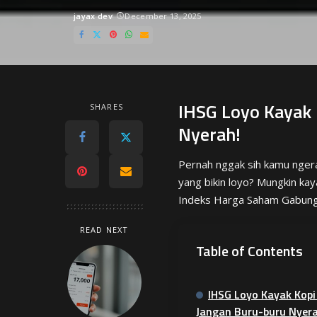
jayax dev
December 13, 2025
Posted
by
IHSG Loyo Kayak 
SHARES
Nyerah!
Pernah nggak sih kamu ngera
yang bikin loyo? Mungkin kaya
Indeks Harga Saham Gabungan 
READ NEXT
Table of Contents
IHSG Loyo Kayak Kopi
Jangan Buru-buru Nyera