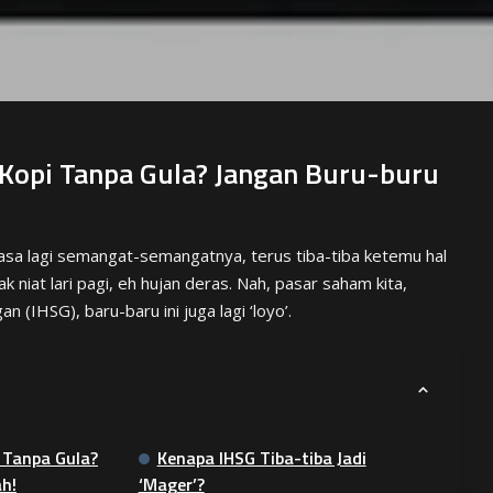
Kopi Tanpa Gula? Jangan Buru-buru
sa lagi semangat-semangatnya, terus tiba-tiba ketemu hal
k niat lari pagi, eh hujan deras. Nah, pasar saham kita,
(IHSG), baru-baru ini juga lagi ‘loyo’.
 Tanpa Gula?
Kenapa IHSG Tiba-tiba Jadi
h!
‘Mager’?