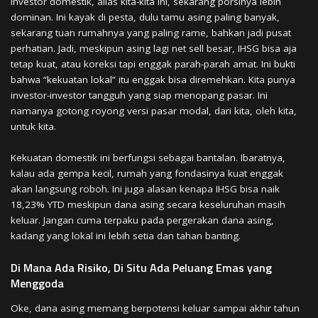
Investor domestik, alias kita-kita ini, sekarang porsinya lebih
dominan. Ini kayak di pesta, dulu tamu asing paling banyak,
sekarang tuan rumahnya yang paling rame, bahkan jadi pusat
perhatian. Jadi, meskipun asing lagi net sell besar, IHSG bisa aja
tetap kuat, atau koreksi tapi enggak parah-parah amat. Ini bukti
bahwa “kekuatan lokal” itu enggak bisa diremehkan. Kita punya
investor-investor tangguh yang siap menopang pasar. Ini
namanya gotong royong versi pasar modal, dari kita, oleh kita,
untuk kita.
Kekuatan domestik ini berfungsi sebagai bantalan. Ibaratnya,
kalau ada gempa kecil, rumah yang fondasinya kuat enggak
akan langsung roboh. Ini juga alasan kenapa IHSG bisa naik
18,23% YTD meskipun dana asing secara keseluruhan masih
keluar. Jangan cuma terpaku pada pergerakan dana asing,
kadang yang lokal ini lebih setia dan tahan banting.
Di Mana Ada Risiko, Di Situ Ada Peluang Emas yang
Menggoda
Oke, dana asing memang berpotensi keluar sampai akhir tahun