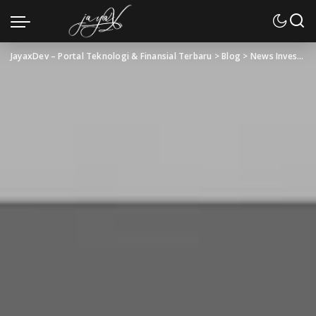
JayaxDev – Portal Teknologi & Finansial Terbaru
>
Blog
>
News Investasi