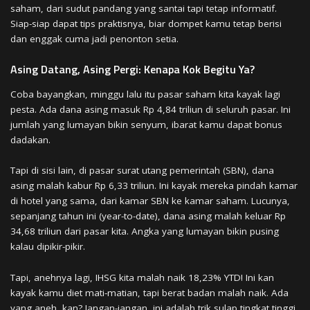
saham, dari sudut pandang yang santai tapi tetap informatif.
Siap-siap dapat tips praktisnya, biar dompet kamu tetap berisi
dan enggak cuma jadi penonton setia.
Asing Datang, Asing Pergi: Kenapa Kok Begitu Ya?
Coba bayangkan, minggu lalu itu pasar saham kita kayak lagi
pesta. Ada dana asing masuk Rp 4,84 triliun di seluruh pasar. Ini
jumlah yang lumayan bikin senyum, ibarat kamu dapat bonus
dadakan.
Tapi di sisi lain, di pasar surat utang pemerintah (SBN), dana
asing malah kabur Rp 6,33 triliun. Ini kayak mereka pindah kamar
di hotel yang sama, dari kamar SBN ke kamar saham. Lucunya,
sepanjang tahun ini (year-to-date), dana asing malah keluar Rp
34,68 triliun dari pasar kita. Angka yang lumayan bikin pusing
kalau dipikir-pikir.
Tapi, anehnya lagi, IHSG kita malah naik 18,23% YTD! Ini kan
kayak kamu diet mati-matian, tapi berat badan malah naik. Ada
yang aneh, kan? Jangan-jangan, ini adalah trik sulap tingkat tinggi