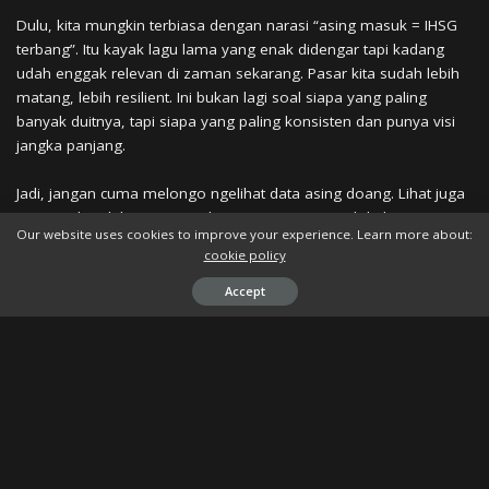
Dulu, kita mungkin terbiasa dengan narasi “asing masuk = IHSG
terbang”. Itu kayak lagu lama yang enak didengar tapi kadang
udah enggak relevan di zaman sekarang. Pasar kita sudah lebih
matang, lebih resilient. Ini bukan lagi soal siapa yang paling
banyak duitnya, tapi siapa yang paling konsisten dan punya visi
jangka panjang.
Jadi, jangan cuma melongo ngelihat data asing doang. Lihat juga
potensi dari dalam negeri, dari investor-investor lokal yang
Our website uses cookies to improve your experience. Learn more about:
sekarang jadi tulang punggung pasar. Kekuatan domestik ini
cookie policy
mampu menjaga stabilitas dan mengurangi volatilitas. Ingat, IHSG
itu bukan cuma milik asing, tapi milik kita semua, para investor
Accept
Indonesia.
Proyeksi IHSG Akhir Tahun: Tenang Aja, Enggak Bakal
Ambles!
Meskipun ada potensi profit taking dan gejolak global, para analis
tetap optimis kok. Praska memproyeksikan IHSG sampai akhir
tahun 2025 di level 8.000, dengan kisaran 8.100–8.200. Ini mirip