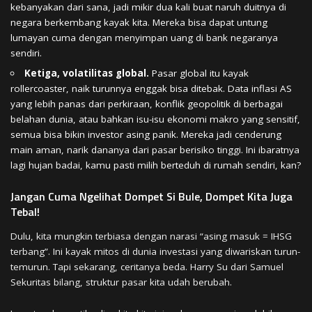
kebanyakan dari sana, jadi mikir dua kali buat naruh duitnya di
negara berkembang kayak kita. Mereka bisa dapat untung
lumayan cuma dengan menyimpan uang di bank negaranya
sendiri.
Ketiga, volatilitas global.
Pasar global itu kayak
rollercoaster, naik turunnya enggak bisa ditebak. Data inflasi AS
yang lebih panas dari perkiraan, konflik geopolitik di berbagai
belahan dunia, atau bahkan isu-isu ekonomi makro yang sensitif,
semua bisa bikin investor asing panik. Mereka jadi cenderung
main aman, narik dananya dari pasar berisiko tinggi. Ini ibaratnya
lagi hujan badai, kamu pasti milih berteduh di rumah sendiri, kan?
Jangan Cuma Ngelihat Dompet Si Bule, Dompet Kita Juga
Tebal!
Dulu, kita mungkin terbiasa dengan narasi “asing masuk = IHSG
terbang”. Ini kayak mitos di dunia investasi yang diwariskan turun-
temurun. Tapi sekarang, ceritanya beda. Harry Su dari Samuel
Sekuritas bilang, struktur pasar kita udah berubah.