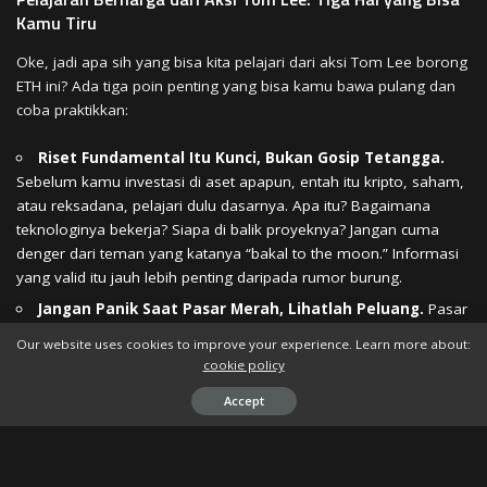
Kamu Tiru
Oke, jadi apa sih yang bisa kita pelajari dari aksi Tom Lee borong
ETH ini? Ada tiga poin penting yang bisa kamu bawa pulang dan
coba praktikkan:
Riset Fundamental Itu Kunci, Bukan Gosip Tetangga.
Sebelum kamu investasi di aset apapun, entah itu kripto, saham,
atau reksadana, pelajari dulu dasarnya. Apa itu? Bagaimana
teknologinya bekerja? Siapa di balik proyeknya? Jangan cuma
denger dari teman yang katanya “bakal to the moon.” Informasi
yang valid itu jauh lebih penting daripada rumor burung.
Jangan Panik Saat Pasar Merah, Lihatlah Peluang.
Pasar
kripto itu memang fluktuatif, naik turun kayak gelombang laut.
Our website uses cookies to improve your experience. Learn more about:
Kalau kamu panik setiap kali harga turun, kamu bakal gampang
cookie policy
rugi. Coba deh ubah sudut pandangmu. Anggap koreksi itu
Accept
sebagai kesempatan buat membeli aset berkualitas dengan
harga lebih murah, asalkan kamu yakin dengan fundamentalnya.
Ini butuh mental baja dan kesabaran ekstra.
Sesuaikan Strategi dengan Kantong dan