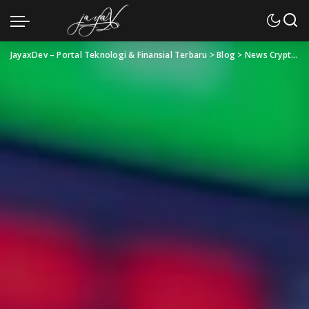
JayaxDev – Portal Teknologi & Finansial Terbaru
>
Blog
>
News Crypto
>