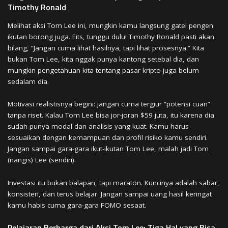
Timothy Ronald
Melihat aksi Tom Lee ini, mungkin kamu langsung gatel pengen
ikutan borong juga. Eits, tunggu dulu! Timothy Ronald pasti akan
bilang, “Jangan cuma lihat hasilnya, tapi lihat prosesnya.” Kita
bukan Tom Lee, kita nggak punya kantong setebal dia, dan
mungkin pengetahuan kita tentang pasar kripto juga belum
sedalam dia.
Motivasi realistisnya begini: jangan cuma tergiur “potensi cuan”
tanpa riset. Kalau Tom Lee bisa jor-joran $59 juta, itu karena dia
sudah punya modal dan analisis yang kuat. Kamu harus
sesuaikan dengan kemampuan dan profil risiko kamu sendiri.
Jangan sampai gara-gara ikut-ikutan Tom Lee, malah jadi Tom
(nangis) Lee (sendiri).
Investasi itu bukan balapan, tapi maraton. Kuncinya adalah sabar,
konsisten, dan terus belajar. Jangan sampai uang hasil keringat
kamu habis cuma gara-gara FOMO sesaat.
Pelajaran Berharga dari Aksi Tom Lee: Tiga Hal yang Bisa