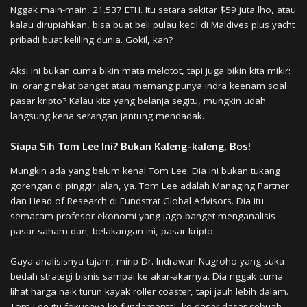
Nggak main-main, 21.537 ETH. Itu setara sekitar $59 juta lho, atau
kalau dirupiahkan, bisa buat beli pulau kecil di Maldives plus yacht
pribadi buat keliling dunia. Gokil, kan?
Aksi ini bukan cuma bikin mata melotot, tapi juga bikin kita mikir:
ini orang nekat banget atau memang punya indra keenam soal
pasar kripto? Kalau kita yang belanja segitu, mungkin udah
langsung kena serangan jantung mendadak.
Siapa Sih Tom Lee Ini? Bukan Kaleng-kaleng, Bos!
Mungkin ada yang belum kenal Tom Lee. Dia ini bukan tukang
gorengan di pinggir jalan, ya. Tom Lee adalah Managing Partner
dan Head of Research di Fundstrat Global Advisors. Dia itu
semacam profesor ekonomi yang jago banget menganalisis
pasar saham dan, belakangan ini, pasar kripto.
Gaya analisisnya tajam, mirip Dr. Indrawan Nugroho yang suka
bedah strategi bisnis sampai ke akar-akarnya. Dia nggak cuma
lihat harga naik turun kayak roller coaster, tapi jauh lebih dalam.
Tom Lee itu fokusnya ke fundamental, ke dasar-dasar sebuah