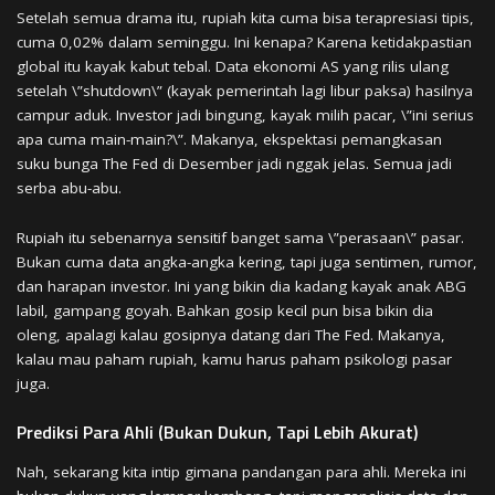
Setelah semua drama itu, rupiah kita cuma bisa terapresiasi tipis,
cuma 0,02% dalam seminggu. Ini kenapa? Karena ketidakpastian
global itu kayak kabut tebal. Data ekonomi AS yang rilis ulang
setelah \”shutdown\” (kayak pemerintah lagi libur paksa) hasilnya
campur aduk. Investor jadi bingung, kayak milih pacar, \”ini serius
apa cuma main-main?\”. Makanya, ekspektasi pemangkasan
suku bunga The Fed di Desember jadi nggak jelas. Semua jadi
serba abu-abu.
Rupiah itu sebenarnya sensitif banget sama \”perasaan\” pasar.
Bukan cuma data angka-angka kering, tapi juga sentimen, rumor,
dan harapan investor. Ini yang bikin dia kadang kayak anak ABG
labil, gampang goyah. Bahkan gosip kecil pun bisa bikin dia
oleng, apalagi kalau gosipnya datang dari The Fed. Makanya,
kalau mau paham rupiah, kamu harus paham psikologi pasar
juga.
Prediksi Para Ahli (Bukan Dukun, Tapi Lebih Akurat)
Nah, sekarang kita intip gimana pandangan para ahli. Mereka ini