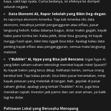
kaya, sakit tapi nyata. Cuma bedanya, ini efeknya ke dompet
seluruh negara.
Data Ekonomi AS, Rapor Sekolah yang Bikin Deg-degan:
Ini rapornya ekonomi Amerika. Tiap kali Amerika rilis data
ekonomi, misalnya jumlah pengangguran atau inflasi, pasar
langsung heboh. Kalau datanya bagus, dolar makin gagah, kayak
habis juara lomba lari. Kalau jelek, dolar bisa goyang. Ini kayak
nunggu hasil ujian, bikin kita nggak bisa tidur. Apalagi kalau data
penting kayak inflasi atau pengangguran, semua mata langsung
melotot.
\”Bubble\” AI, Hype yang Bisa Jadi Bencana:
Ingat hype AI
yang bikin saham-saham teknologi meroket kayak roket SpaceX?
Itu kayak balon yang terus ditiup. Kelihatan keren, semua orang
berebut beli. Tapi kalau pecah, bisa bikin pasar berantakan, mirip
kayak petasan yang meledak di tangan. Nah, gejolak di pasar
saham global, apalagi yang terkait \”bubble\” AI ini, juga bisa
menekan rupiah. Investor jadi parno dan cari aset aman, ya balik
lagi ke dolar.
Pahlawan Lokal yang Berusaha Menopang