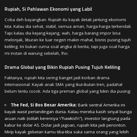
Rupiah, Si Pahlawan Ekonomi yang Labil
Coba deh bayangkan. Rupiah itu kayak detak jantung ekonomi
kita. Kalau dia sehat, stabil, semua aman, harga-harga terkendali.
Tapi kalau dia kejang-kejang, wah, harga barang impor bisa
melonjak, liburan ke luar negeri makin mahal, bisnis pusing tujuh
keliling. Ini bukan cuma soal angka di berita, tapi juga soal harga
mi instan di warung sebelah, lho.
Drama Global yang Bikin Rupiah Pusing Tujuh Keliling
Faktanya, rupiah kita sering banget jadi korban drama
internasional. Kayak anak SMA yang ikut-ikutan tren, padahal
belum tentu cocok. Ada tiga preman global yang bikin dia pusing:
The Fed, Si Bos Besar Amerika:
Bank sentral Amerika ini
kayak wasit pertandingan dunia. Kalau mereka kasih sinyal bunga
acuan naik (istilah kerennya \”hawkish\”), investor langsung pada
kabur ke dolar AS. Dolar jadi jagoan, rupiah kita jadi penonton.
Mirip kayak gebetan kamu tiba-tiba suka sama orang yang lebih