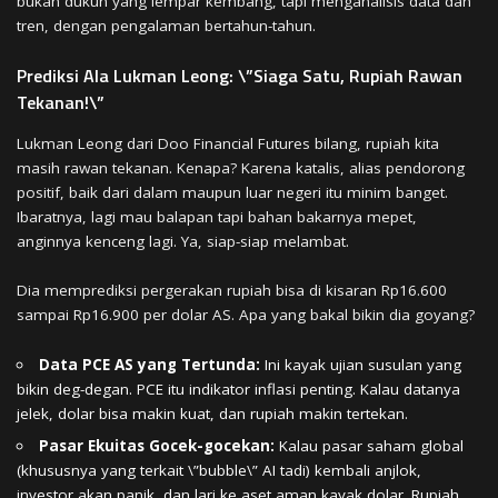
bukan dukun yang lempar kembang, tapi menganalisis data dan
tren, dengan pengalaman bertahun-tahun.
Prediksi Ala Lukman Leong: \”Siaga Satu, Rupiah Rawan
Tekanan!\”
Lukman Leong dari Doo Financial Futures bilang, rupiah kita
masih rawan tekanan. Kenapa? Karena katalis, alias pendorong
positif, baik dari dalam maupun luar negeri itu minim banget.
Ibaratnya, lagi mau balapan tapi bahan bakarnya mepet,
anginnya kenceng lagi. Ya, siap-siap melambat.
Dia memprediksi pergerakan rupiah bisa di kisaran Rp16.600
sampai Rp16.900 per dolar AS. Apa yang bakal bikin dia goyang?
Data PCE AS yang Tertunda:
Ini kayak ujian susulan yang
bikin deg-degan. PCE itu indikator inflasi penting. Kalau datanya
jelek, dolar bisa makin kuat, dan rupiah makin tertekan.
Pasar Ekuitas Gocek-gocekan:
Kalau pasar saham global
(khususnya yang terkait \”bubble\” AI tadi) kembali anjlok,
investor akan panik, dan lari ke aset aman kayak dolar. Rupiah