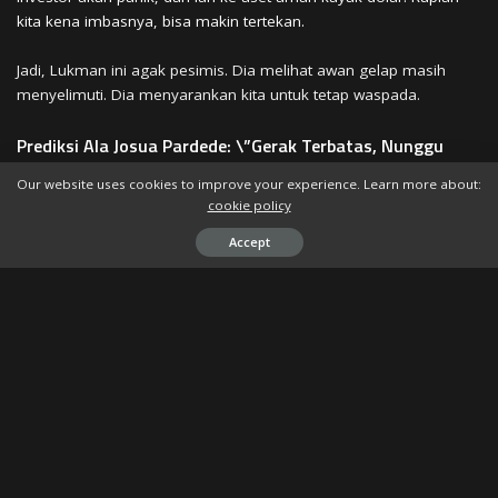
kita kena imbasnya, bisa makin tertekan.
Jadi, Lukman ini agak pesimis. Dia melihat awan gelap masih
menyelimuti. Dia menyarankan kita untuk tetap waspada.
Prediksi Ala Josua Pardede: \”Gerak Terbatas, Nunggu
Sinyal!\”
Our website uses cookies to improve your experience. Learn more about:
cookie policy
Beda lagi sama Josua Pardede, Kepala Ekonom Bank Permata.
Dia bilang pergerakan rupiah pekan depan cenderung terbatas.
Accept
Rentangnya di kisaran Rp16.650 sampai Rp16.775 per dolar AS.
Josua lebih menekankan bahwa rupiah akan sangat bergantung
pada:
Arah Data Ekonomi AS:
Ini penting banget. Semua mata
tertuju ke sana. Data seperti inflasi, data pekerjaan, dan
pertumbuhan GDP sangat berpengaruh.
Ekspektasi Kebijakan The Fed:
Khususnya menjelang
pertemuan FOMC Desember. Apakah The Fed bakal tetap galak