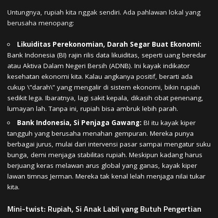
Untungnya, rupiah kita nggak sendiri. Ada pahlawan lokal yang
berusaha menopang:
Likuiditas Perekonomian, Darah Segar Buat Ekonomi:
Bank Indonesia (BI) rajin rilis data likuiditas, seperti uang beredar
atau Aktiva Dalam Negeri Bersih (ADNB). Ini kayak indikator
kesehatan ekonomi kita. Kalau angkanya positif, berarti ada
cukup \”darah\” yang mengalir di sistem ekonomi, bikin rupiah
sedikit lega. Ibaratnya, lagi sakit kepala, dikasih obat penenang,
lumayan lah. Tanpa ini, rupiah bisa ambruk lebih parah.
Bank Indonesia, Si Penjaga Gawang:
BI itu kayak kiper
tangguh yang berusaha menahan gempuran. Mereka punya
berbagai jurus, mulai dari intervensi pasar sampai mengatur suku
bunga, demi menjaga stabilitas rupiah. Meskipun kadang harus
berjuang keras melawan arus global yang ganas, kayak kiper
lawan timnas Jerman. Mereka tak kenal lelah menjaga nilai tukar
kita.
Mini-twist: Rupiah, Si Anak Labil yang Butuh Pengertian